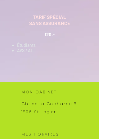
TARIF SPÉCIAL
SANS ASSURANCE
120.-
Étudiants
AVS / AI
MON CABINET
Ch. de la Cocharde 8
1806 St-Légier
MES HORAIRES