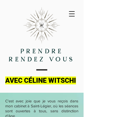
preNDre
reNDeZ-VOUs
AVEC CÉLINE WITSCHI
C'est avec joie que je vous reçois dans
mon cabinet à Saint-Légier, où les séances
sont ouvertes à tous, sans distinction
d'âge.