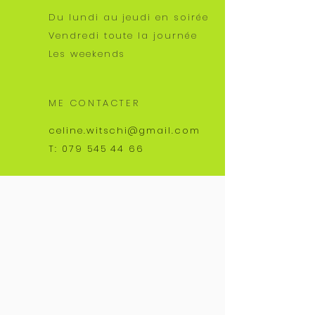
Du lundi au jeudi en soirée
Vendredi toute la journée
Les weekends
ME CONTACTER
celine.witschi@gmail.com
T:
079 545 44 66