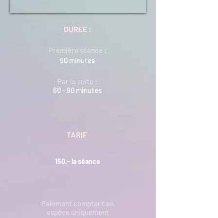
DUREE :
Première séance :
90 minutes
Par la suite :
60 - 90 minutes
TARIF
150.- la séance
Paiement comptant en
espèce uniquement